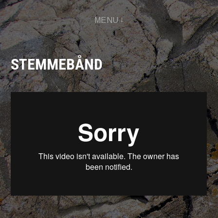
Skip
MENU
to
content
STEMMEBÅND