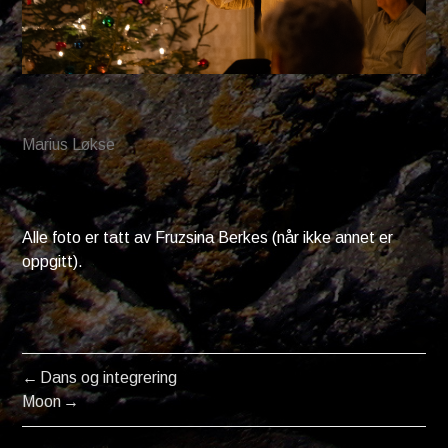
Marius Løkse
Alle foto er tatt av Fruzsina Berkes (når ikke annet er
oppgitt).
Dans og integrering
POST
Moon
NAVIGATION