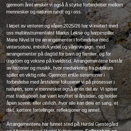
gjennom året ønsker vi også å styrke forbindelser mellom
mennesker og naturen rundt og i oss.
I løpet av vinteren og våren 2025/26 har vi invitert med
oss multiinstrumentalist Marius Løkse og harpespiller
Marie Nivel til tre arrangementer i forbindelse med
vintersolsnu, imbolc/kyndel og vårjevndøgn, med
arrangementer på dagtid for barn og familier, og for
ungdom og voksne på kveldstid. Arrangementene består
av historier og musikk, hvor medvirkning fra publikum
spiller en viktig rolle. Gjennom enkle seremonier i
forbindelse med årstidene fokuserer vi på prosesser i
naturen, som vi mennesker også er en del av. Vi spiser
mat tradisjonelt har vært knyttet til årstiden, og holder
åpen scene, eller
cèilidh
, hvor alle kan dele en sang, et
dikt, kortere fortellinger, refleksjoner og annet.
Arrangementene har funnet sted på Hurdal Gjestegård