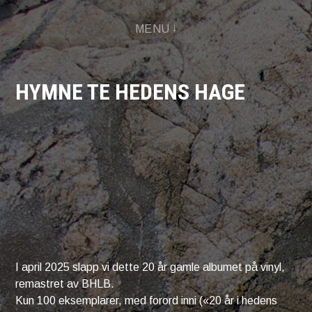
Skip
MENU
to
content
HYMNE TE HEDENS HAGE
I april 2025 slapp vi dette 20 år gamle albumet på vinyl,
remastret av BHLB.
Kun 100 eksemplarer, med forord inni («20 år i hedens